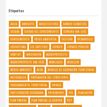
Etiquetas
AGUA
AMBIENTE
ARQUITECTURA
CAMBIO CLIMÁTICO
CIUDAD
CIUDAD DEL CONOCIMIENTO
COMUNA SAN JOSÉ
CONOCIMIENTO
CRISIS AMBIENTAL
CULTURA
DESARROLLO
ECOSISTEMA
EJE CAFETERO
ESPACIO
ESPACIO PÚBLICO
HÁBITAT
INNOVACIÓN
MACROPROYECTO
MACROPROYECTO SAN JOSÉ
MANIZALES
MEDELLÍN
MEDIO AMBIENTE
MISN
MODELO DE OCUPACIÓN TERRITORIAL
NATURALEZA
ORDENACIÓN DEL TERRITORIO
ORDENAMIENTO TERRITORIAL
PAISAJE
PARTICIPACIÓN CIUDADANA
PATRIMONIO
PCC
PLANEACIÓN
PLAN PARCIAL
PLAN PARCIAL LA AURORA
POT