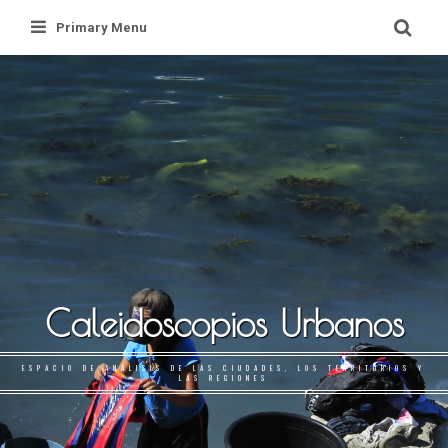
Skip
Primary Menu
to
content
Caleidoscopios Urbanos
ESPACIO DE ANÁLISIS DE LAS CIUDADES, LOS TERRITORIOS Y
LAS REGIONES