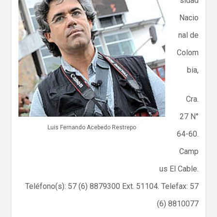
sidad
Nacio
nal de
Colom
bia,
Cra.
27 N°
Luis Fernando Acebedo Restrepo
64-60.
Camp
us El Cable.
Teléfono(s): 57 (6) 8879300 Ext. 51104. Telefax: 57
(6) 8810077