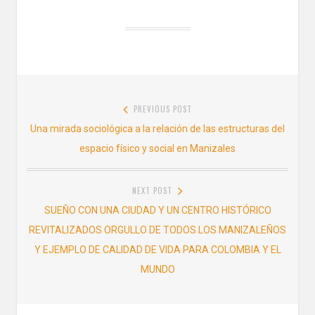
c
i
e
t
b
t
o
e
o
r
k
Navegación
PREVIOUS POST
de
Previous
Una mirada sociológica a la relación de las estructuras del
entradas
post:
espacio físico y social en Manizales
NEXT POST
Next
SUEÑO CON UNA CIUDAD Y UN CENTRO HISTÓRICO
post:
REVITALIZADOS ORGULLO DE TODOS LOS MANIZALEÑOS
Y EJEMPLO DE CALIDAD DE VIDA PARA COLOMBIA Y EL
MUNDO