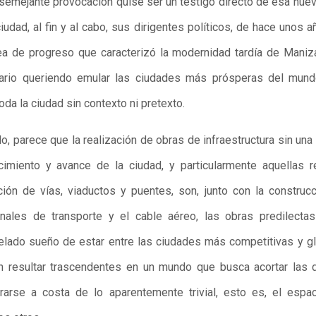
 semejante provocación quise ser un testigo directo de esa nueva
iudad, al fin y al cabo, sus dirigentes políticos, de hace unos 
a de progreso que caracterizó la modernidad tardía de Maniz
ario queriendo emular las ciudades más prósperas del mundo
da la ciudad sin contexto ni pretexto.
 parece que la realización de obras de infraestructura sin una
imiento y avance de la ciudad, y particularmente aquellas r
ción de vías, viaductos y puentes, son, junto con la construc
inales de transporte y el cable aéreo, las obras predilect
elado sueño de estar entre las ciudades más competitivas y gl
en resultar trascendentes en un mundo que busca acortar las d
arse a costa de lo aparentemente trivial, esto es, el espac