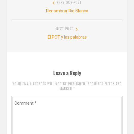
PREVIOUS POST
de
Previous
Renombrar Rio Blanco
entradas
post:
NEXT POST
Next
El POT y las palabras
post:
Leave a Reply
YOUR EMAIL ADDRESS WILL NOT BE PUBLISHED. REQUIRED FIELDS ARE
MARKED
*
Comment
*