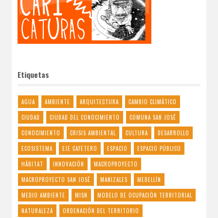
Etiquetas
AGUA
AMBIENTE
ARQUITECTURA
CAMBIO CLIMÁTICO
CIUDAD
CIUDAD DEL CONOCIMIENTO
COMUNA SAN JOSÉ
CONOCIMIENTO
CRISIS AMBIENTAL
CULTURA
DESARROLLO
ECOSISTEMA
EJE CAFETERO
ESPACIO
ESPACIO PÚBLICO
HÁBITAT
INNOVACIÓN
MACROPROYECTO
MACROPROYECTO SAN JOSÉ
MANIZALES
MEDELLÍN
MEDIO AMBIENTE
MISN
MODELO DE OCUPACIÓN TERRITORIAL
NATURALEZA
ORDENACIÓN DEL TERRITORIO