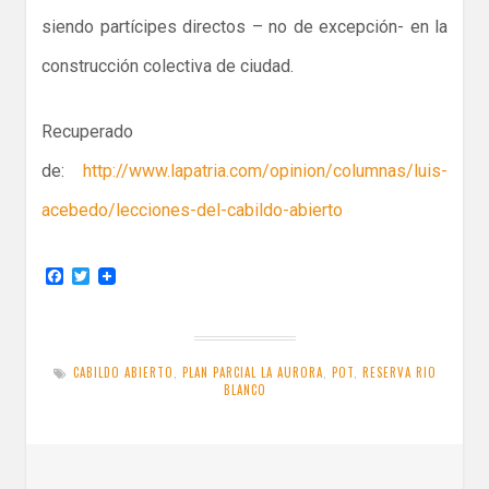
siendo partícipes directos – no de excepción- en la
construcción colectiva de ciudad.
Recuperado
de:
http://www.lapatria.com/opinion/columnas/luis-
acebedo/lecciones-del-cabildo-abierto
F
T
a
w
c
i
e
t
b
t
o
e
CABILDO ABIERTO
,
PLAN PARCIAL LA AURORA
,
POT
,
RESERVA RIO
o
r
BLANCO
k
Navegación