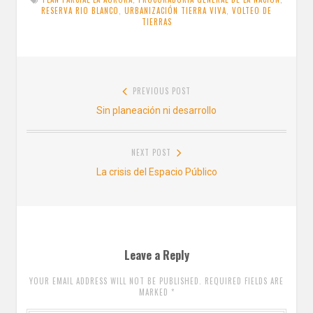
o
r
RESERVA RIO BLANCO
,
URBANIZACIÓN TIERRA VIVA
,
VOLTEO DE
k
TIERRAS
Navegación
PREVIOUS POST
de
Previous
Sin planeación ni desarrollo
entradas
post:
NEXT POST
Next
La crisis del Espacio Público
post:
Leave a Reply
YOUR EMAIL ADDRESS WILL NOT BE PUBLISHED. REQUIRED FIELDS ARE
MARKED
*