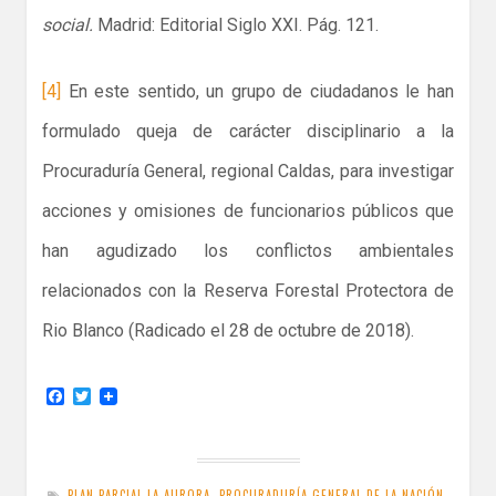
social.
Madrid: Editorial Siglo XXI. Pág. 121.
[4]
En este sentido, un grupo de ciudadanos le han
formulado queja de carácter disciplinario a la
Procuraduría General, regional Caldas, para investigar
acciones y omisiones de funcionarios públicos que
han agudizado los conflictos ambientales
relacionados con la Reserva Forestal Protectora de
Rio Blanco (Radicado el 28 de octubre de 2018).
F
T
a
w
c
i
e
t
b
t
o
e
PLAN PARCIAL LA AURORA
,
PROCURADURÍA GENERAL DE LA NACIÓN
,