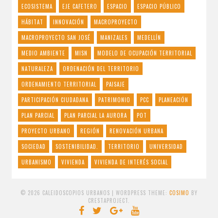
ECOSISTEMA
EJE CAFETERO
ESPACIO
ESPACIO PÚBLICO
HÁBITAT
INNOVACIÓN
MACROPROYECTO
MACROPROYECTO SAN JOSÉ
MANIZALES
MEDELLÍN
MEDIO AMBIENTE
MISN
MODELO DE OCUPACIÓN TERRITORIAL
NATURALEZA
ORDENACIÓN DEL TERRITORIO
ORDENAMIENTO TERRITORIAL
PAISAJE
PARTICIPACIÓN CIUDADANA
PATRIMONIO
PCC
PLANEACIÓN
PLAN PARCIAL
PLAN PARCIAL LA AURORA
POT
PROYECTO URBANO
REGIÓN
RENOVACIÓN URBANA
SOCIEDAD
SOSTENIBILIDAD.
TERRITORIO
UNIVERSIDAD
URBANISMO
VIVIENDA
VIVIENDA DE INTERÉS SOCIAL
© 2026 CALEIDOSCOPIOS URBANOS
|
WORDPRESS THEME:
COSIMO
BY
CRESTAPROJECT.
FACEBOOK
TWITTER
GOOGLE
YOUTUBE