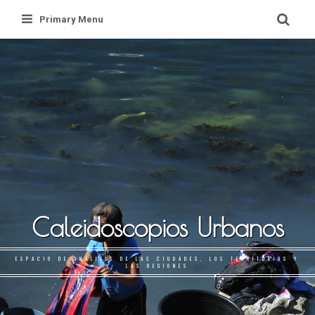
Skip
Primary Menu
to
content
Caleidoscopios Urbanos
ESPACIO DE ANÁLISIS DE LAS CIUDADES, LOS TERRITORIOS Y
LAS REGIONES