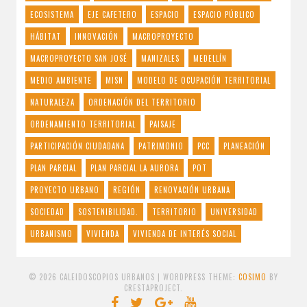
ECOSISTEMA
EJE CAFETERO
ESPACIO
ESPACIO PÚBLICO
HÁBITAT
INNOVACIÓN
MACROPROYECTO
MACROPROYECTO SAN JOSÉ
MANIZALES
MEDELLÍN
MEDIO AMBIENTE
MISN
MODELO DE OCUPACIÓN TERRITORIAL
NATURALEZA
ORDENACIÓN DEL TERRITORIO
ORDENAMIENTO TERRITORIAL
PAISAJE
PARTICIPACIÓN CIUDADANA
PATRIMONIO
PCC
PLANEACIÓN
PLAN PARCIAL
PLAN PARCIAL LA AURORA
POT
PROYECTO URBANO
REGIÓN
RENOVACIÓN URBANA
SOCIEDAD
SOSTENIBILIDAD.
TERRITORIO
UNIVERSIDAD
URBANISMO
VIVIENDA
VIVIENDA DE INTERÉS SOCIAL
© 2026 CALEIDOSCOPIOS URBANOS
|
WORDPRESS THEME:
COSIMO
BY
CRESTAPROJECT.
FACEBOOK
TWITTER
GOOGLE
YOUTUBE