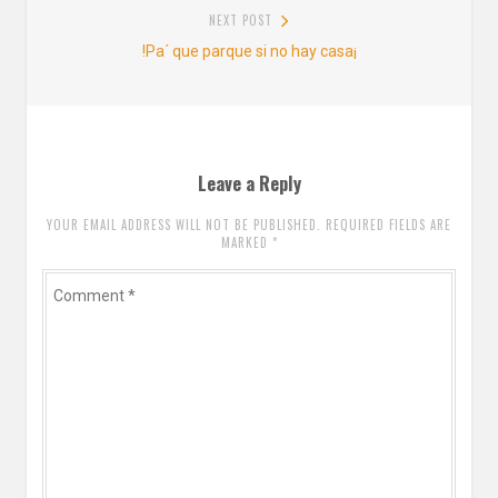
NEXT POST
Next
!Pa´ que parque si no hay casa¡
post:
Leave a Reply
YOUR EMAIL ADDRESS WILL NOT BE PUBLISHED. REQUIRED FIELDS ARE
MARKED
*
Comment
*