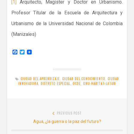
[1]
Arquitecto, Magister y Doctor en Urbanismo.
Profesor Titular de la Escuela de Arquitectura y
Urbanismo de la Universidad Nacional de Colombia
(Manizales)
F
T
a
w
c
i
e
t
b
t
o
e
CIUDAD DEL APRENDIZAJE
,
CIUDAD DEL CONOCIMIENTO
,
CIUDAD
o
r
INNOVADORA
,
DISTRITO ESPECIAL
,
OCDE
,
ONU-HABITAT-LATAM
k
Navegación
PREVIOUS POST
de
Previous
Agua, ¿la guerra o la paz del futuro?
entradas
post: