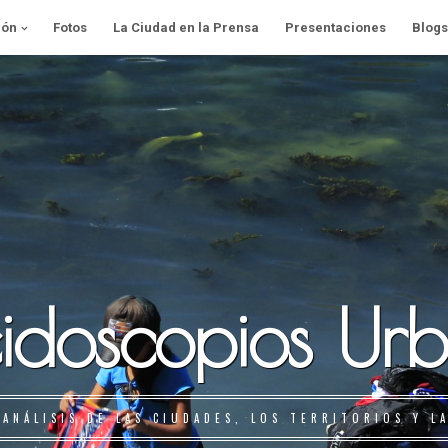
ión
Fotos
La Ciudad en la Prensa
Presentaciones
Blogs
idoscopios Ur
 ANÁLISIS DE LAS CIUDADES, LOS TERRITORIOS Y L