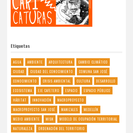
Etiquetas
AGUA
AMBIENTE
ARQUITECTURA
CAMBIO CLIMÁTICO
CIUDAD
CIUDAD DEL CONOCIMIENTO
COMUNA SAN JOSÉ
CONOCIMIENTO
CRISIS AMBIENTAL
CULTURA
DESARROLLO
ECOSISTEMA
EJE CAFETERO
ESPACIO
ESPACIO PÚBLICO
HÁBITAT
INNOVACIÓN
MACROPROYECTO
MACROPROYECTO SAN JOSÉ
MANIZALES
MEDELLÍN
MEDIO AMBIENTE
MISN
MODELO DE OCUPACIÓN TERRITORIAL
NATURALEZA
ORDENACIÓN DEL TERRITORIO