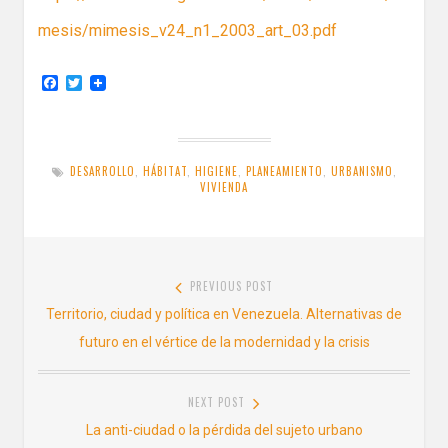
mesis/mimesis_v24_n1_2003_art_03.pdf
F
T
a
w
c
i
e
t
b
t
o
e
DESARROLLO
,
HÁBITAT
,
HIGIENE
,
PLANEAMIENTO
,
URBANISMO
,
o
r
VIVIENDA
k
Navegación
PREVIOUS POST
de
Previous
Territorio, ciudad y política en Venezuela. Alternativas de
entradas
post:
futuro en el vértice de la modernidad y la crisis
NEXT POST
Next
La anti-ciudad o la pérdida del sujeto urbano